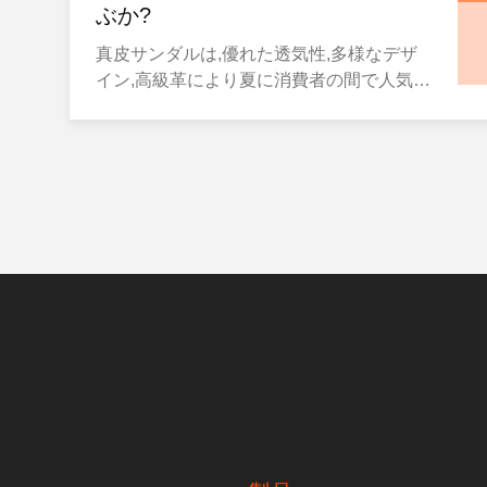
ぶか?
真皮サンダルは,優れた透気性,多様なデザ
イン,高級革により夏に消費者の間で人気が
あります.本物 の 皮 は 水 に 晒さ れ た 時
に 形 を 変形 し,カビ に なる こと が 容易
です雨の日には着用しない.しかし,夏に頻
繁に雨が降ると,本物の真皮サンダルは雨に
巻き込まれます.もしあなたが偶然に水に浸
ったら,皮膚にダメージを与え,靴の使用期
間を短縮するために,すぐに処理する必要が
あります.. 水 に 浸かっ て いる 革 の サン
ダル を 手 に 入れる ため に は,まず 皮膚
の 表面 から の 湿気 を 吸収 し て 上部 を
清める こと が でき ます.できるだけ多くの
水を吸収する表面の汚れを軽く拭いてくだ
さい 皮膚 の サンドル を 直接 の 日光 に 晒
し て も 乾燥 器 で も 乾か し て も はいけ
ません.高温は変形や老化を引き起こす. 靴