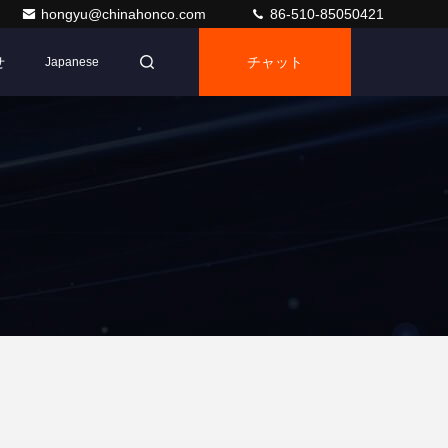
hongyu@chinahonco.com
86-510-85050421
せ
チャット
Japanese