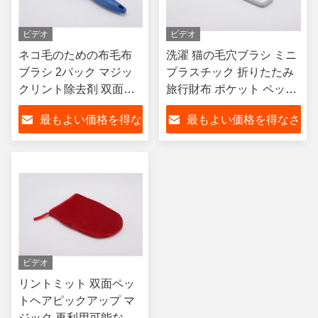
ビデオ
ビデオ
ネコ毛のための布毛布
洗濯 猫の毛穴ブラシ ミニ
ブラシ 2パック マジッ
プラスチック 折りたたみ
クリント除去剤 双面カ
旅行財布 ポケット ペット
ーペット 乾燥クリーニ
ヘア リモバー 布 折りたた
最もよい価格を得な
最もよい価格を得なさ
ング衣料品
み 乾燥 小
さい
い
ビデオ
リントミット 双面ペッ
トヘアピックアップ マ
ジック 再利用可能な猫