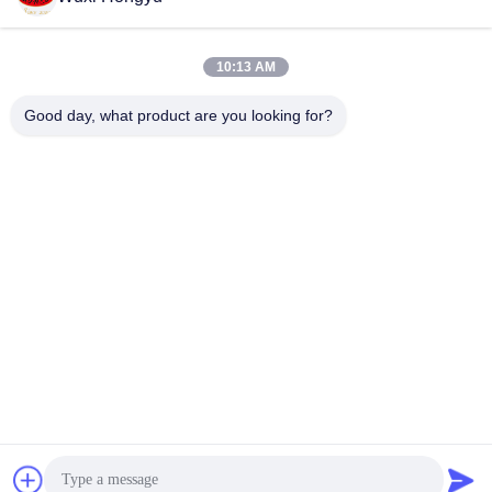
1
10:13 AM
Good day, what product are you looking for?
Wuxi Hongyu Daily-use Products Co., Ltd.
hongyu@chinahonco.com
86-510-85050421
中国 良質 ワックス シューズ ポーチ 提供者 著作権 2024-
2026 chinahonco.com すべての権利は保護されています.