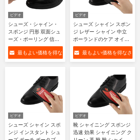
ビデオ
ビデオ
シューズ・シャイン・
シューズ シャイン スポン
スポンジ 円形 双面シュ
ジ レザー シャイン 中立
ーズ・ポーリング 信頼
ポーランドのケア オイル
性のあるオプション 輝
ヨーロッパの主要市場向
最もよい価格を得な
最もよい価格を得なさ
く革のシューズ カスタ
け OEM ロゴ
マイズ
さい
い
ビデオ
ビデオ
シューズ シャイン スポ
靴 シャイニング スポンジ
ンジ インスタント シュ
迅速 効果 シャイニング ク
ーズ ポーチ ポータブル
リーン 革 靴 靴 シャイニ