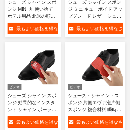
シューズ シャイン スポ
シューズ シャイン スポン
ンジ MINI 丸 使い捨て
ジ ミニ キューボイド アッ
ホテル用品 北米の顧客
プグレード レザー シュー
向け ポーチ OEM
ズ ケア ルータイン ニュー
最もよい価格を得な
最もよい価格を得なさ
トラル ブーツ シャイン ソ
フト スポンジ OEM
さい
い
ビデオ
ビデオ
シューズ シャイン スポ
シューズ・シャイン・ス
ンジ 効果的なインスタ
ポンジ 片側エヴァ泡片側
ント シャイン ポーラン
スポンジ 複合材料 瞬時ポ
ドのニュートラルケア
ーランドのカスタマー製
最もよい価格を得な
最もよい価格を得なさ
オイル 主な市場 ヨーロ
パッケージ