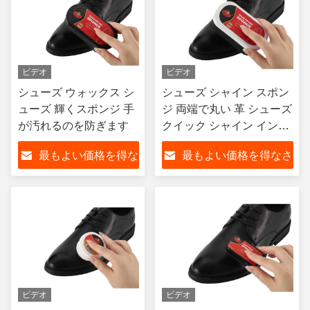
ビデオ
ビデオ
シューズ ウォックス シ
シューズ シャイン スポン
ューズ 輝くスポンジ 手
ジ 両端で丸い 革 シューズ
が汚れるのを防ぎます
クイック シャイン インス
タント シューズ ポーチ カ
最もよい価格を得な
最もよい価格を得なさ
スタマイズ 3000 PCS / カ
ラー
さい
い
ビデオ
ビデオ