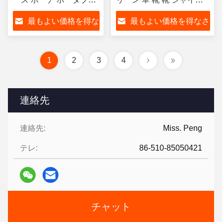
プラスチック 缶 紙箱 主
ング 靴 ポーランド オーダ
最もよい価格を得な
最もよい価格を得なさ
要市場向け アジア ロゴ
ーメイド ロゴ
OEM
さい
い
1
2
3
4
連絡先
連絡先:
Miss. Peng
テレ:
86-510-85050421
チャット