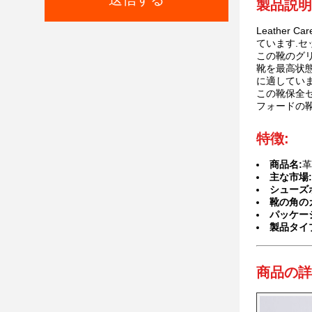
製品説明
Leather
ています.セ
この靴のグリ
靴を最高状態
に適していま
この靴保全
フォードの
特徴:
商品名:
革
主な市場:
シューズ
靴の角の
パッケー
製品タイ
商品の詳