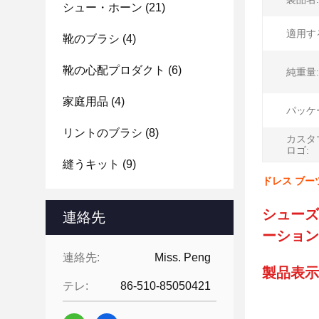
シュー・ホーン
(21)
適用す
靴のブラシ
(4)
靴の心配プロダクト
(6)
純重量:
家庭用品
(4)
パッケ
リントのブラシ
(8)
カスタ
ロゴ:
縫うキット
(9)
ドレス ブー
シューズ
連絡先
ーション
連絡先:
Miss. Peng
製品表示
テレ:
86-510-85050421