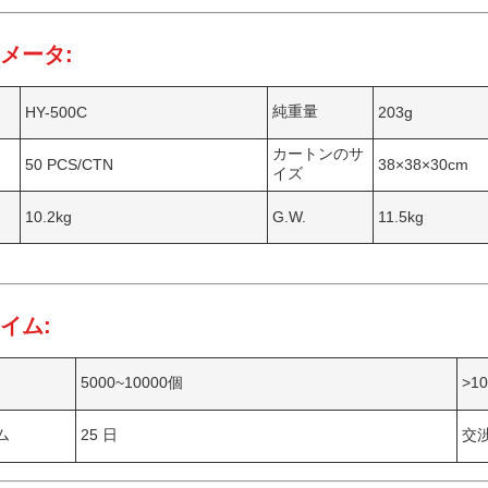
メータ:
純重量
HY-500C
203g
カートンのサ
50 PCS/CTN
38×38×30cm
イズ
10.2kg
G.W.
11.5kg
イム:
5000~10000個
>1
ム
25 日
交