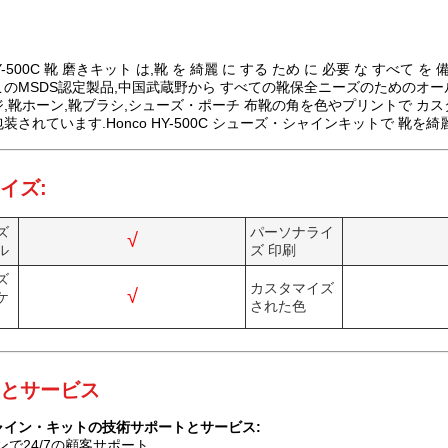
 HY-500C 靴 磨きキット は,靴 を 綺麗 に する ため に 必要 な す
のMSDS認定製品,中国武蔵野から すべての靴保全ニーズのためのオー
,靴ホーン,靴ブラシ,シューズ・ポーチ 布靴の角を色やプリントで カ
装されています.Honco HY-500C シューズ・シャインキットで 靴を
イズ:
ズ
パーソナライ
√
ル
ズ 印刷
ズ
カスタマイズ
√
ケ
された色
とサービス
ャイン・キットの技術サポートとサービス:
ンで24/7の顧客サポート