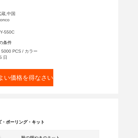
武蔵,中国
onco
-550C
の条件
000 PCS / カラー
5 日
よい価格を得なさい
ズ・ポーリング・キット
:
靴の輝やきのキット