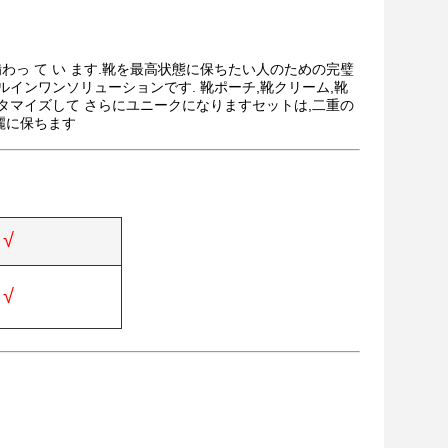
べて を 備わっ て い ます.靴を最高状態に保ちたい人のための完璧
ルインワンソリューションです. 靴ポーチ,靴クリーム,靴
スタマイズして さらにユニークになりますセットは,二重の
綺麗に保ちます
√
√