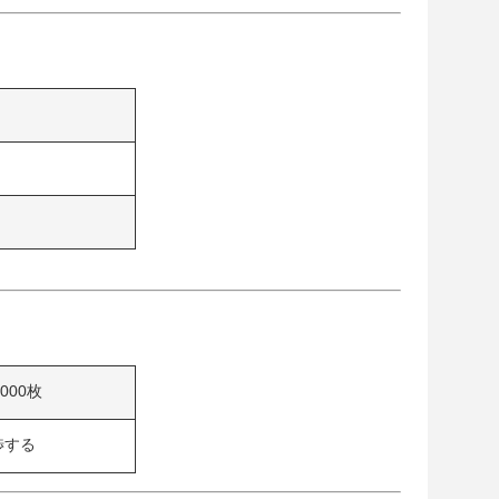
0000枚
渉する