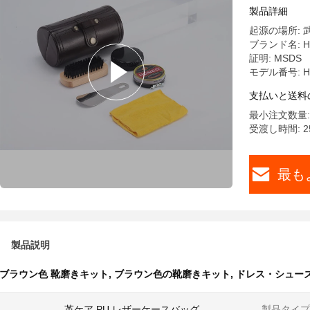
製品詳細
起源の場所: 
ブランド名: H
証明: MSDS
モデル番号: HY
支払いと送料
最小注文数量: 5
受渡し時間: 2
最も
製品説明
ブラウン色 靴磨きキット
,
ブラウン色の靴磨きキット
,
ドレス・シュー
革ケア PU レザーケースバッグ
製品タイプ