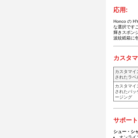
応用:
Honco の
な選択ですこ
輝きスポンジ
波紋紙箱に包
カスタマ
カスタマイ
されたラベ
カスタマイ
されたパッ
ージング
サポート
シュー・シ
オンライ