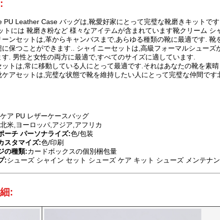
:
 Care PU Leather Case バッグは,靴愛好家にとって完璧な靴磨
ットには 靴磨き粉など 様々なアイテムが含まれています靴クリーム シ
ーンセットは,革からキャンバスまで,あらゆる種類の靴に最適です. 靴を
に保つことができます.. シャイニーセットは,高級フォーマルシュー
す. 男性と女性の両方に最適で,すべてのサイズに適しています.
セットは,常に移動している人にとって最適です.それはあなたの靴を素晴
靴ケアセットは,完璧な状態で靴を維持したい人にとって完璧な仲間です北
ケア PU レザーケースバッグ
北米,ヨーロッパ,アジア,アフリカ
ポーチ パーソナライズ:
色/包装
カスタマイズ:
色/印刷
ジの種類:
カードボックスの個別梱包量
プ:
シューズ シャイン セット シューズ ケア キット シューズ メンテナン
細: