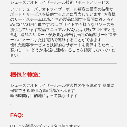
シューズデオドライザーボール
技術サポートとサービス
アット
シューズデオドライザーボール
顧客に最高の技術サ
ポートとサービスを提供することに専念しています. お客様
のサービスチームは,私たちの製品に関する質問に答えるた
めに24/7利用可能です.ウェブサイトでも様々なリソースを
提供しています製品マニュアル,FAQ,および役立つビデオを
含む. 追加のサポートが必要な場合は,当社の顧客サービスチ
ームにメールまたは電話で連絡することができます.
優れた顧客サービスと技術的なサポートを提供するために
努力します.どうか,私達に連絡することを躊躇しないでくだ
さい.
梱包と輸送:
シューズデオドライザーボール
耐久性のある紙箱で 簡単に
保管できる 軽量な箱に詰められます
輸送時間は目的地によって異なります.
FAQ:
Q1: この製品のブランド名は何ですか?