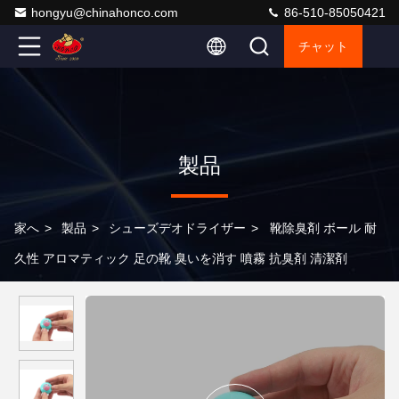
hongyu@chinahonco.com
86-510-85050421
チャット
製品
家へ
>
製品
>
シューズデオドライザー
>
靴除臭剤 ボール 耐
久性 アロマティック 足の靴 臭いを消す 噴霧 抗臭剤 清潔剤