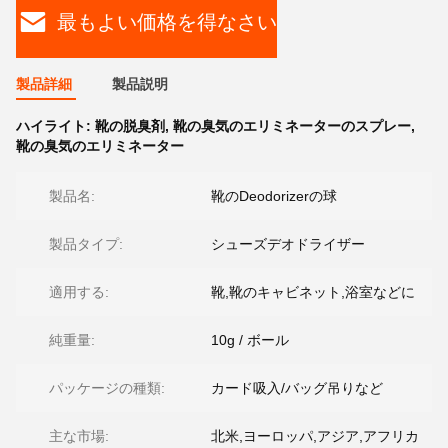
最もよい価格を得なさい
製品詳細
製品説明
ハイライト:
靴の脱臭剤
,
靴の臭気のエリミネーターのスプレー
,
靴の臭気のエリミネーター
製品名:
靴のDeodorizerの球
製品タイプ:
シューズデオドライザー
適用する:
靴,靴のキャビネット,浴室などに
純重量:
10g / ボール
パッケージの種類:
カード吸入/バッグ吊りなど
主な市場:
北米,ヨーロッパ,アジア,アフリカ