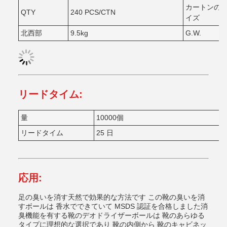
カートンの
QTY
240 PCS/CTN
イズ
北西部
9.5kg
G.W.
リードタイム:
量
10000個
リードタイム
25 日
応用:
足の臭いを消す天然で効果的な方法です この靴の臭いを消
すボールは 香水でできていて MSDS 認証を合格しました消
臭機能を有する靴のデオドライザーボールは 靴のあらゆる
タイプに理想的な選択であり 靴の内側から 靴のキャビネッ