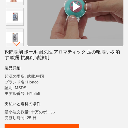
靴除臭剤 ボール 耐久性 アロマティック 足の靴 臭いを消
す 噴霧 抗臭剤 清潔剤
製品詳細
起源の場所: 武蔵,中国
ブランド名: Honco
証明: MSDS
モデル番号: HY-358
支払いと送料の条件
最小注文数量: 十万のボール
受渡し時間: 25 日