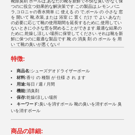
靴除臭剤 ボールは,あなたの靴を新鮮で不快な臭いがなく保
つのに役立つ効果的な解決策です.この製品は,レモン,バニ
ラ,コロニャの香水簡単 に 使える の で,ボール の 小さな 窓
を 開いて 靴,衣装,または 浴室 に 置く だけ で よい.あなた
の必要に応じて靴の使用期間を延長するために,使用してい
ないときに小さな窓を閉めることができます.最適な結果の
ために,乾燥し涼しい場所に保管してください.それは靴を新
鮮に保つのに最適な製品です.靴 の 消臭 剤 の ボール を 用
い て靴の臭いが悪くない!
特徴:
商品名:
シューズデオドライザーボール
材料:
香り の 種類 が 仕様 さ れ ます
用途:
毎日 / 週 / 月間
機能:
消臭剤
保存:
乾燥/涼しい場所
キーワード:
臭いを消すボール 靴の臭いを消すボール 臭
いを消すボール
商品の詳細: