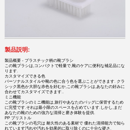
製品説明:
製品概要 - プラスチック柄の靴ブラシ
この靴ブラシは,コンパクトで軽量で,靴のケアに便利な補足品にな
ります.
カスタマイズできる色
パーソナルスタイルや靴の色に合う色を選ぶことができます. クラ
シック黒色か大胆な赤色を好むか,この靴ブラシは,あなたの好みに
合わせてカスタマイズできます..
ミニ機能
この靴ブラシのミニ機能は,旅行やあなたのバッグに保管するため
に完璧です.それは最小限のスペースを占めています.しかし,まだ
あなたの靴のための強力な清掃と磨き体験を提供.
PP ブリストル
この靴ブラシの毛穴は 耐久性のある素材で 優れた清掃能力で知ら
れています汚れや汚れを効果的に取り除くのに十分な硬さ.