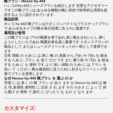
靴ブラシ - Honco hy-443
ハンコのhy-443シューズブラシを紹介します 完璧なアクセサリー
ですこの靴ブラシは,あらゆる種類の靴に有効で効率的な清掃を提
供するように設計されています..
製品説明
ホンコ hy-443 靴ブラシは小さくコンパクトなプラスチックブラシ
で,あらゆるタイプの靴を毎日清潔に洗うのに最適です.
適用及び使用
この靴ブラシは,プロの靴磨き者であれ,単に靴をきれいにし,輝く
ようにしたい人であれ,靴愛好者全員に最適です.スタンドアロンの
製品として,またはシューズグリーンキットの一部として使用でき
ます..
日常 掃除 の ため に は,単に 靴 の 表面 から 汚れ や 汚れ を 除去
する ため に ブラシ を 使う だけ です.また 擦り痕 や 汚れ を 除去
する ため に も 便利 です.より 深い 掃除 の ため に は,ブラシ を
洗い て ください.靴を徹底的に洗うために,好きなクリーニング溶
液でブラシを使用します..
なぜ Honco hy-443 靴ブラシ を 選ぶ の か
市場 に は 多く の 靴 ブラシ が あり ます が,Honco hy-443 は 耐
久 性,多用性,便利性 に 注目 さ れ ます.その 小ささ に よっ て 持
ち運び が 簡単 で,旅行 に ぴったり な もの と なり ます..
カスタマイズ: