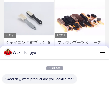
ビデオ
ビデオ
シャイニング 靴ブラシ 管
ブラウンブーツ シューズ
理 ヌバック 靴ブラシ 汚れ
ブラシ 掃除 木製 ハンドル
Wuxi Hongyu
の汚れを取り除く
馬毛 豚毛 PP ブリストル
磨き ブラシ サイズ ブリス
最もよい価格を得なさ
最もよい価格を得なさ
トル 長さ
9:40 AM
い
い
Good day, what product are you looking for?
Wuxi Hongyu Daily-use Products Co., Ltd.