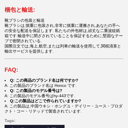
梱包と輸送:
靴ブラシの包装と輸送
靴ブラシは,慎重に包装され,非常に慎重に運搬され,あなたの手へ
の安全な配送を保証します. 私たちの外包材は,頑丈な二重波紋紙
箱です.輸送中に閉ざされていることを保証するために,堅固なテー
プで密閉されている.
国際注文では,海上,航空,または列車の輸送を使用して,関税清算と
輸出サービスを提供します.
FAQ:
Q: この商品のブランド名は何ですか?
A: この製品のブランド名は Honco です.
Q: この製品のモデル番号は?
A: この製品のモデル番号はhy-443です.
Q:この製品はどこで作られていますか?
A: この製品は,中国ウキシ・ホングユ・デイリー・ユース・プロダ
クト・コー・リテッドで製造されています.
Tags: