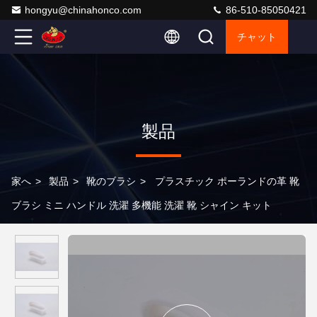
hongyu@chinahonco.com
86-510-85050421
チャット
製品
家へ
>
製品
>
靴のブラシ
>
プラスチック ポーランドの革 靴
ブラシ ミニ ハンドル 洗濯 多機能 洗濯 靴 シャイン キット