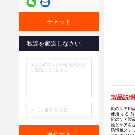
チャット
私達を郵送しなさい
製品説明
靴のケア用品
使用 する 前
靴のケア製品
護とケアを
防滑靴ステッ
送信する