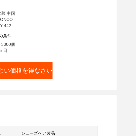
削減ステッカー
武蔵,中国
ONCO
-442
の条件
3000個
5 日
よい価格を得なさい
:
シューズケア製品