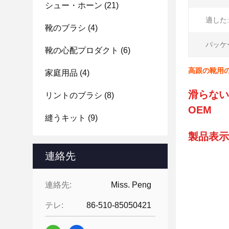
シュー・ホーン
(21)
適した:
靴のブラシ
(4)
パッケ
靴の心配プロダクト
(6)
高跟の靴用
家庭用品
(4)
滑らない
リントのブラシ
(8)
OEM
縫うキット
(9)
製品表示
連絡先
連絡先:
Miss. Peng
テレ:
86-510-85050421