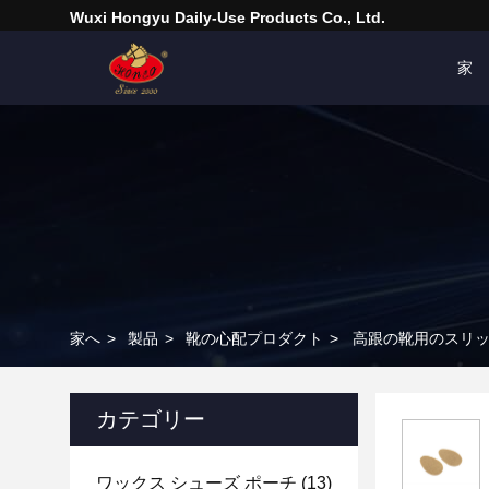
Wuxi Hongyu Daily-Use Products Co., Ltd.
家
家へ
>
製品
>
靴の心配プロダクト
>
高跟の靴用のスリッ
カテゴリー
ワックス シューズ ポーチ
(13)