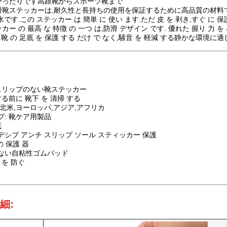
ぴったりです高跟靴からスポーツ靴まで
滑靴ステッカーは,耐久性と長持ちの使用を保証するために高品質の材料で
です.この ステッカー は 簡単 に 使い ます.ただ 皮 を 剥き,すぐ に 保護
ー の 最高 な 特徴 の 一つ は,防滑 デザイン です. 優れた 握り 力 を
.靴 の 足底 を 保護 する だけ で なく,騒音 を 軽減 する静かな環境に
 スリップのない靴ステッカー
する前に 靴下 を 清掃 する
北米,ヨーロッパ,アジア,アフリカ
プ: 靴ケア用製品
底
デシブ アンチ スリップ ソール スティッカー 保護
の 保護 器
ない自粘性ゴムパッド
 を 防ぐ
細: