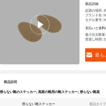
部ノイズ
製品詳細
起源の場所: 
ブランド名: H
モデル番号: HY
支払いと送料
最小注文数量: 
受渡し時間: 2
最も
製品説明
滑らない靴のステッカー
,
高跟の靴用の靴ステッカー
,
滑らない靴底
滑らない靴ステッカー
製品タイプ