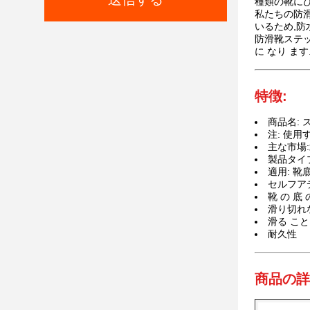
種類の靴に
私たちの防
いるため,防水
防滑靴ステッカ
に なり ます
特徴:
商品名:
注: 使用
主な市場:
製品タイ
適用: 靴
セルフア
靴 の 底 
滑り切れ
滑る こと
耐久性
商品の詳