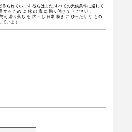
作られています.彼らはまた,すべての天候条件に適して
 する ため に 靴 の 底 に 貼り付け て ください..
 与え,滑り落ち を 防止 し,日常 履き に ぴったり な もの
適しています