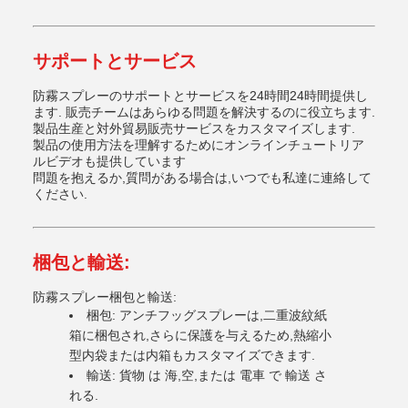
サポートとサービス
防霧スプレーのサポートとサービスを24時間24時間提供し
ます. 販売チームはあらゆる問題を解決するのに役立ちます.
製品生産と対外貿易販売サービスをカスタマイズします.
製品の使用方法を理解するためにオンラインチュートリア
ルビデオも提供しています
問題を抱えるか,質問がある場合は,いつでも私達に連絡して
ください.
梱包と輸送:
防霧スプレー
梱包と輸送:
梱包: アンチフッグスプレーは,二重波紋紙
箱に梱包され,さらに保護を与えるため,熱縮小
型内袋または内箱もカスタマイズできます.
輸送: 貨物 は 海,空,または 電車 で 輸送 さ
れる.