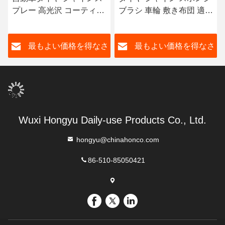
プレー 高光沢 コーティン
ブラシ 車輪 敷き布団 適用
グ 装飾 改装 スプレー ホ
器 タイヤ 輝き 磨き 拭き
イール クリーナー スプレ
ケア ワックス パッド 詳細
さ
最もよい価格を得なさ
最もよい価格を得なさ
ー可能 超光沢
い
い
Wuxi Hongyu Daily-use Products Co., Ltd.
hongyu@chinahonco.com
86-510-85050421