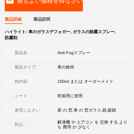
最もよい価格を得なさい
製品詳細
製品説明
ハイライト:
車のガラスデフォガー
,
ガラスの除霧スプレー
,
防霧剤
製品名:
Anti-Fogスプレー
製品タイプ:
車の維持
純内容:
100ml または オーダーメイド
ノート:
乾燥用に使用
参照しなさい:
家 の 窓,車 の 窓ガラス,鏡,眼鏡
解凍機 や エアコン を 交換 する より
利点:
も 費用 が 少なく