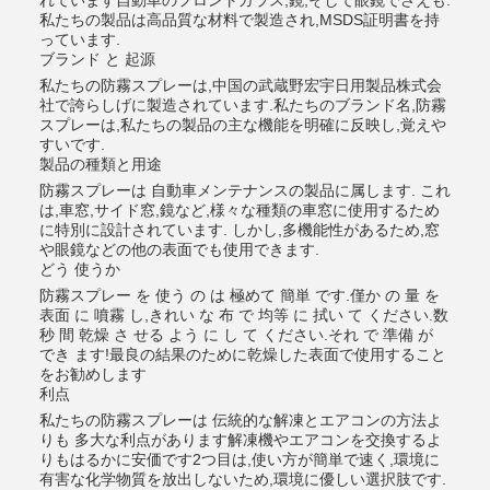
れています自動車のフロントガラス,鏡,そして眼鏡でさえも.
私たちの製品は高品質な材料で製造され,MSDS証明書を持
っています.
ブランド と 起源
私たちの防霧スプレーは,中国の武蔵野宏宇日用製品株式会
社で誇らしげに製造されています.私たちのブランド名,防霧
スプレーは,私たちの製品の主な機能を明確に反映し,覚えや
すいです.
製品の種類と用途
防霧スプレーは 自動車メンテナンスの製品に属します. これ
は,車窓,サイド窓,鏡など,様々な種類の車窓に使用するため
に特別に設計されています. しかし,多機能性があるため,窓
や眼鏡などの他の表面でも使用できます.
どう 使うか
防霧スプレー を 使う の は 極めて 簡単 です.僅か の 量 を
表面 に 噴霧 し,きれい な 布 で 均等 に 拭い て ください.数
秒 間 乾燥 さ せる よう に し て ください.それ で 準備 が
でき ます!最良の結果のために乾燥した表面で使用すること
をお勧めします
利点
私たちの防霧スプレーは 伝統的な解凍とエアコンの方法よ
りも 多大な利点があります解凍機やエアコンを交換するよ
りもはるかに安価です2つ目は,使い方が簡単で速く,環境に
有害な化学物質を放出しないため,環境に優しい選択肢です.