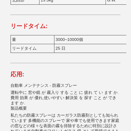
北西部
19.5kg
G.W.
リードタイム:
量
3000~10000個
リードタイム
25 日
応用:
自動車 メンテナンス - 防霧スプレー
運転中に 窓や鏡 が 霧入り する こと に 疲れ て い ます か.
費用 効果 が 優れ,使いやすい 解決策 を 探す こと が でき
ます か.
製品概要
私たちの防霧スプレーは カーガラス防霧剤としても知られ
ています 多機能のスプレーで 家や車でも使用できます家庭
の窓などの様々な表面の霧を排除するために特別に設計さ