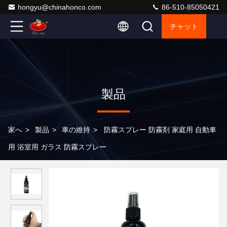
hongyu@chinahonco.com
86-510-85050421
チャット
製品
家へ
>
製品
>
車の維持
>
防霧スプレー 防霧剤 家庭用 自動車
用 浴室用 ガラス 防霧スプレー