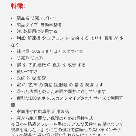
特徴:
製品名:防霧スプレー
製品タイプ: 自動車整備
注: 乾燥用に使用する
利点: 解凍機 や エアコン を 交換 する よりも 費用 が 少
なく
純含量: 100ml またはカスタマイズ
防霧剤 防水剤
霧 を 防ぎ,運転 の 視力 を 改善 する
使いやすさ
永続 的 な 影響
家 の 窓,車 の 前窓,鏡,眼鏡 の 霧 を 防ぎ ます
湿った表面と乾いた表面の両方に適しています
便利な100mlボトル,カスタマイズされたサイズで利用可
能
家庭用や自動車用 汎用製品
霧から絶え間ない保護のための長持ち式
今日から防霧スプレーを手にし どんな天候でも 晴れていて
視界を遮らないようにこの強力で信頼性の高い車メンテナ
ンスの製品で 霧の窓と鏡に別れを告げてください.