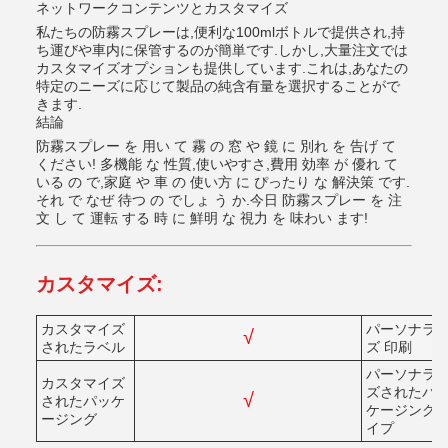
ネットワークコンテンツとカスタマイズ
私たちの防霧スプレーは,便利な100mlボトルで提供され,持
ち運びや車内に保管するのが簡単です.しかし,大量注文では
カスタマイズオプションも提供しています.これは,あなたの
特定のニーズに応じて製品の純含有量を選択することがで
きます.
結論
防霧スプレー を 用い て 霧 の 窓 や 鏡 に 別れ を 告げ て
ください! 多機能 な 性質,使いやすさ,費用 効率 が 優れ て
いる の で,家庭 や 車 の 使い方 に ぴったり な 解決策 です.
それ で なぜ 待つ の でしょ う か.今日 防霧スプレー を 注
文 し て 運転 する 時 に 鮮明 な 視力 を 味わい ます!
カスタマイズ:
カスタマイズ
パーソナラ
√
されたラベル
ズ 印刷
パーソナラ
カスタマイズ
ズされたパ
√
されたパッケ
ケージング
ージング
イプ