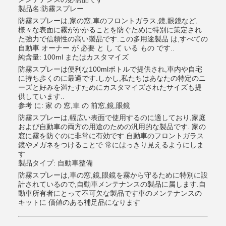
製品名:防霧スプレー
防霧スプレーは,家の窓,車のフロントガラス,鏡,眼鏡など,
様々な表面に霧がかかることを防ぐために特別に策定され
た強力で信頼性の高い製品です.この多用途製品 は,すべての
自動車 オーナー が 必要 と し て いる もの です..
純含量: 100ml またはカスタマイズ
防霧スプレーは便利な100mlボトルで提供され,車内や自宅
に持ち歩くのに最適です.しかし,私たちはあなたの特定のニ
ーズと好みを満たすためにカスタマイズされたサイズも提
供しています..
参考 に: 家 の 窓,車 の 前窓,鏡,眼鏡
防霧スプレーは,幅広い表面で使用するのに適しており,家庭
および自動車の両方の用途のための汎用的な製品です. 家の
窓に霧を防ぐのに非常に有効です.自動車のフロントガラス
鏡やメガネをつけることで 常にはっきり見えるようにしま
す
製品タイプ: 自動車整備
防霧スプレーは,車の窓,鏡,眼鏡を霧から守るために特別に設
計されているので,自動車メンテナンスの製品に属します.自
動車所有者にとって不可欠な製品です車のメンテナンスの
キットに 価値のある補足品になります