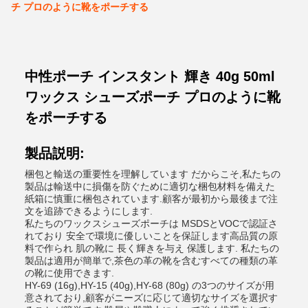
チ プロのように靴をポーチする
中性ポーチ インスタント 輝き 40g 50ml
ワックス シューズポーチ プロのように靴
をポーチする
製品説明:
梱包と輸送の重要性を理解しています だからこそ,私たちの
製品は輸送中に損傷を防ぐために適切な梱包材料を備えた
紙箱に慎重に梱包されています.顧客が最初から最後まで注
文を追跡できるようにします.
私たちのワックスシューズポーチは MSDSとVOCで認証さ
れており 安全で環境に優しいことを保証します高品質の原
料で作られ 肌の靴に 長く輝きを与え 保護します. 私たちの
製品は適用が簡単で,茶色の革の靴を含むすべての種類の革
の靴に使用できます.
HY-69 (16g),HY-15 (40g),HY-68 (80g) の3つのサイズが用
意されており,顧客がニーズに応じて適切なサイズを選択す