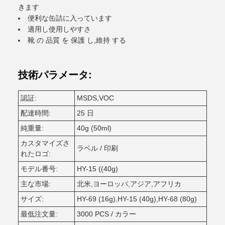
きます
便利な缶詰に入っています
適用し使用しやすさ
靴 の 品質 を 保護 し,維持 する
技術パラメータ:
認証:
MSDS,VOC
配達時間:
25 日
純重量:
40g (50ml)
カスタマイズさ
ラベル / 印刷
れたロゴ:
モデル番号:
HY-15 ((40g)
主な市場:
北米,ヨーロッパ,アジア,アフリカ
サイズ:
HY-69 (16g),HY-15 (40g),HY-68 (80g)
最低注文量:
3000 PCS / カラー