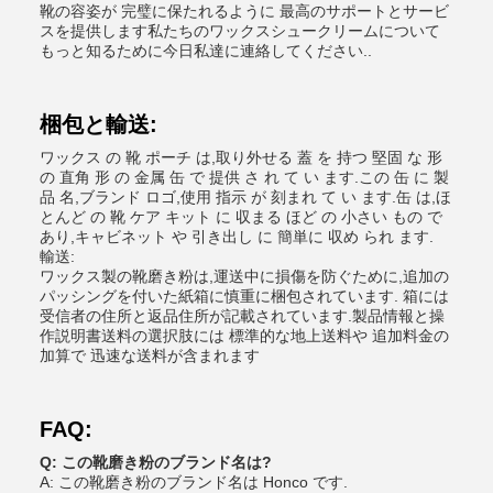
靴の容姿が 完璧に保たれるように 最高のサポートとサービ
スを提供します私たちのワックスシュークリームについて
もっと知るために今日私達に連絡してください..
梱包と輸送:
ワックス の 靴 ポーチ は,取り外せる 蓋 を 持つ 堅固 な 形
の 直角 形 の 金属 缶 で 提供 さ れ て い ます.この 缶 に 製
品 名,ブランド ロゴ,使用 指示 が 刻まれ て い ます.缶 は,ほ
とんど の 靴 ケア キット に 収まる ほど の 小さい もの で
あり,キャビネット や 引き出し に 簡単に 収め られ ます.
輸送:
ワックス製の靴磨き粉は,運送中に損傷を防ぐために,追加の
パッシングを付いた紙箱に慎重に梱包されています. 箱には
受信者の住所と返品住所が記載されています.製品情報と操
作説明書送料の選択肢には 標準的な地上送料や 追加料金の
加算で 迅速な送料が含まれます
FAQ:
Q: この靴磨き粉のブランド名は?
A: この靴磨き粉のブランド名は Honco です.