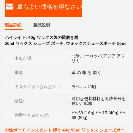
最もよい価格を得なさい
製品詳細
製品説明
ハイライト:
40g ワックス製の靴磨き粉
,
50ml ワックス シューズ ポーチ
,
ウォックスシューズポーチ 50ml
北米,ヨーロッパ,アジア,アフ
主な市場:
リカ
機能:
革 の 靴 を 磨く
カスタマイズされたロゴ:
ラベル / 印刷
適切な包装材料と追跡番号を
輸送:
付いた紙箱
HY-69 (16g),HY-15 (40g),HY-
利用できるサイズ:
68 (80g)
中性ポーチ インスタント 輝き 40g 50ml ワックス シューズポー