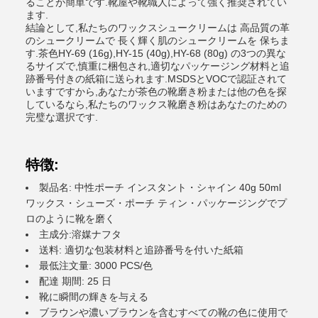
ることが簡単です.靴屋や靴職人によって強く推奨されてい
ます.
結論として,私たちのワックスシュークリームは 高品質の革
のシュークリームで 長く輝く肌のシュークリームを 保ちま
す.茶色HY-69 (16g),HY-15 (40g),HY-68 (80g) の3つの異な
るサイズで,慎重に梱包され,適切なパッケージング材料と追
跡番号付きの紙箱に送られます.MSDSとVOCで認証されて
いますですから,あなたが茶色の靴磨き粉または他の色を探
しているなら,私たちのワックス靴磨き粉はあなたのための
完璧な選択です.
特徴:
製品名: 中性ポーチ インスタント・シャイン 40g 50ml
ワックス・シューズ・ポーチ ティン・パッケージングでプ
ロのように靴を磨く
主成分:溶媒ナフタ
送料: 適切な包装材料と追跡番号を付いた紙箱
最低注文量: 3000 PCS/色
配達 期間: 25 日
靴に瞬間の輝きを与える
ブラウンや濃いブラウンを含むすべての靴の色に使用で