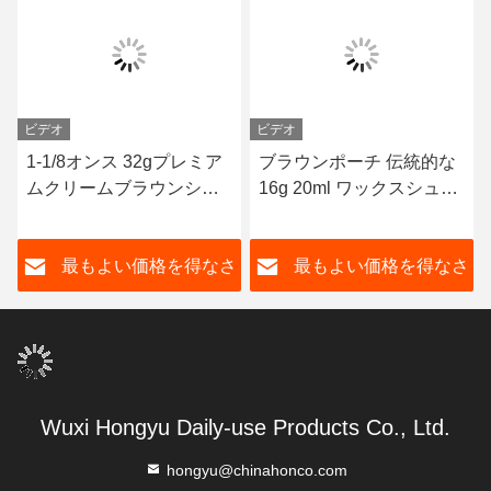
ビデオ
ビデオ
1-1/8オンス 32gプレミア
ブラウンポーチ 伝統的な
ムクリームブラウンシュ
16g 20ml ワックスシュー
ーズ ポーランドの革 シャ
ズポーチ 滑らかな真革 固
インシューズ 男性のため
形シューズポーチ サプラ
さ
最もよい価格を得なさ
最もよい価格を得なさ
のケア ギフト 夫 中国工場
イヤー プライベート ロゴ
ODM
カスタマイズ
い
い
Wuxi Hongyu Daily-use Products Co., Ltd.
hongyu@chinahonco.com