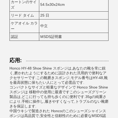
カートンのサイ
54.5x30x24cm
ズ
リード タイム
25 日
ケアオイル カラ
中立
ー
認証
MSDS証明書
応用:
Honco HY-48 Shoe Shine スポンジは,あなたの靴を常に鋭
く,磨かれたようにするために設計された汎用的で便利なア
クセサリーです.この靴磨きスポンジ,モデル番号はHY-48,靴
を最高状態に保ちたい人にとって必需品です.
コンパクトなサイズと軽量なデザインで Honco Shoe Shine
スポンジは 移動中の使用に最適ですこのシューズグリーン
製品は,どこに行っても持ち歩くのに便利です.35gの純重さ
により,手軽に操作し,履きやすくなって,トラブルのない靴磨
きを保証します.
中国ウキシで製造された Honcoのこのシューズシャインス
ポンジは高品質で,安全性と信頼性のために必要なMSDS認