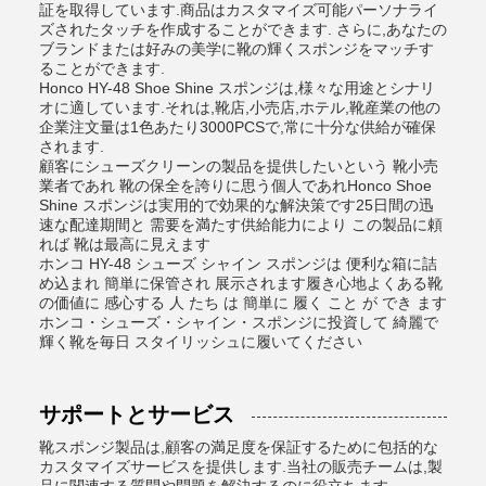
証を取得しています.商品はカスタマイズ可能パーソナライ
ズされたタッチを作成することができます. さらに,あなたの
ブランドまたは好みの美学に靴の輝くスポンジをマッチす
ることができます.
Honco HY-48 Shoe Shine スポンジは,様々な用途とシナリ
オに適しています.それは,靴店,小売店,ホテル,靴産業の他の
企業注文量は1色あたり3000PCSで,常に十分な供給が確保
されます.
顧客にシューズクリーンの製品を提供したいという 靴小売
業者であれ 靴の保全を誇りに思う個人であれHonco Shoe
Shine スポンジは実用的で効果的な解決策です25日間の迅
速な配達期間と 需要を満たす供給能力により この製品に頼
れば 靴は最高に見えます
ホンコ HY-48 シューズ シャイン スポンジは 便利な箱に詰
め込まれ 簡単に保管され 展示されます履き心地よくある靴
の価値に 感心する 人 たち は 簡単に 履く こと が でき ます
ホンコ・シューズ・シャイン・スポンジに投資して 綺麗で
輝く靴を毎日 スタイリッシュに履いてください
サポートとサービス
靴スポンジ製品は,顧客の満足度を保証するために包括的な
カスタマイズサービスを提供します.当社の販売チームは,製