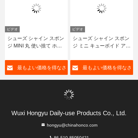
ビデオ
ビデオ
シューズ シャイン スポン
シューズ シャイン スポン
ジ MINI 丸 使い捨て ホテ
ジ ミニ キューボイド アッ
ル用品 北米の顧客向け ポ
プグレード レザー シュー
ーチ OEM
ズ ケア ルータイン ニュー
さ
最もよい価格を得なさ
最もよい価格を得なさ
トラル ブーツ シャイン ソ
フト スポンジ OEM
い
い
Wuxi Hongyu Daily-use Products Co., Ltd.
hongyu@chinahonco.com
86-510-85050421