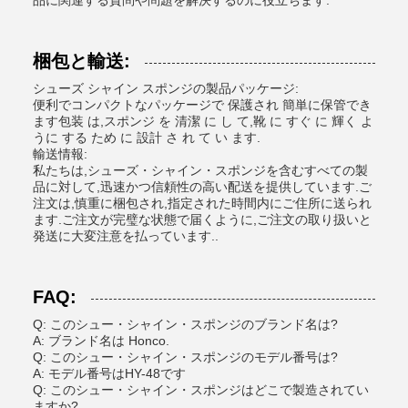
品に関連する質問や問題を解決するのに役立ちます.
梱包と輸送:
シューズ シャイン スポンジの製品パッケージ:
便利でコンパクトなパッケージで 保護され 簡単に保管でき
ます包装 は,スポンジ を 清潔 に し て,靴 に すぐ に 輝く よ
うに する ため に 設計 さ れ て い ます.
輸送情報:
私たちは,シューズ・シャイン・スポンジを含むすべての製
品に対して,迅速かつ信頼性の高い配送を提供しています.ご
注文は,慎重に梱包され,指定された時間内にご住所に送られ
ます.ご注文が完璧な状態で届くように,ご注文の取り扱いと
発送に大変注意を払っています..
FAQ:
Q: このシュー・シャイン・スポンジのブランド名は?
A: ブランド名は Honco.
Q: このシュー・シャイン・スポンジのモデル番号は?
A: モデル番号はHY-48です
Q: このシュー・シャイン・スポンジはどこで製造されてい
ますか?