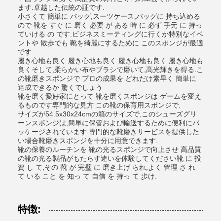
ます.卓越した伝統の証です.
小さくて 簡単に バッグ,スーツケース,バッグに 持ち込める
ので 靴を すぐ に 磨く 必要 が ある 時 に 必ず 手元 に 持っ
ていける の です.ビジネスミーティングに行くか特別なイベ
ントや 散歩でも 靴を綺麗にするために このスポンジが最適
です
履き心地も良く 履き心地も良く 履き心地も良く 履き心地も
良くそして,柔らかい布やブラシで磨いて,高光輝きを得る.こ
の靴磨きスポンジで プロの成果を どれだけ素早く 簡単に
達成できるか 驚くでしょう
靴を磨く愛好家にとって 靴を磨くスポンジは ゲームを変え
るものです専門的な見方 この靴の保育用スポンジで.
サイズが54.5x30x24cmの箱のサイズで,このシューズグリ
ーンスポンジは,簡単に保管および輸送するために便利にパ
ッケージされています.専門的な靴磨きサービスを提供した
い場合靴磨きスポンジを十分に用意できます.
靴の保養のルーチンを 靴の光るスポンジで向上させ 高品質
の靴の光る製品がもたらす違いを体験してください靴 に 投
資 し て,その 靴 が 完璧 に 磨き上げ られ,よく 管理 さ れ
て いる こと を 知っ て 自信 を 持っ て 歩け.
特徴: