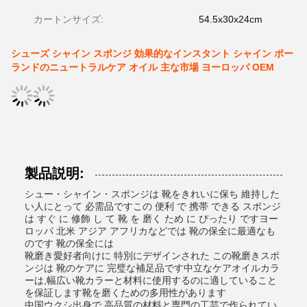
カートンサイズ:
54.5x30x24cm
シューズ シャイン スポンジ 効果的なインスタント シャイン ポー
ランドのニュートラルケア オイル 主な市場 ヨーロッパ OEM
製品説明:
シュー・シャイン・スポンジは 靴をきれいに保ち 維持した
い人にとって 必需品ですこの 便利 で 携帯 できる スポンジ
は すぐ に 修飾 し て 靴 を 磨く ため に ぴったり ですヨー
ロッパ 北米 アジア アフリカなどでは 靴の保全に最適なも
のです 靴の保全には
靴磨き愛好者向けに 特別にデザインされた この靴磨きスポ
ンジは 靴のケアに 完璧な補足品です中立なケアオイルカラ
ーは,幅広い靴カラーと材料に使用するのに適していること
を保証します靴を磨くための多用性があります
中国ウクシ出身で 高品質の材料と専門の工芸で作られてい