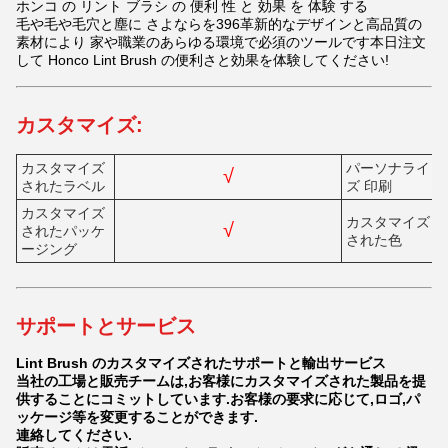
ホンコ の リント ブラシ の 便利 性 と 効果 を 体験 する
毛や毛や毛穴と塵に さよならを
396
革新的なデザインと高品質の
素材により 家や職業のあらゆる環境で必須のツールです本日注文
して Honco Lint Brush の便利さと効果を体験してください!
カスタマイズ:
カスタマイズ
パーソナライ
√
されたラベル
ズ 印刷
カスタマイズ
カスタマイズ
√
されたパッケ
された色
ージング
サポートとサービス
Lint Brush のカスタマイズされたサポートと輸出サービス
当社の工場と販売チームは,お客様にカスタマイズされた製品を提
供することにコミットしています.お客様の要求に応じて,ロゴ,パ
ッケージ等を変更することができます.
連絡してください.