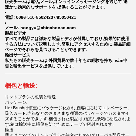
販売チームは電話,メール,オンラインメッセージングを通じて 迅
速かつ効果的なサポートを 提供することができます.
電話: 0086-510-85024237
/
85050421
メール: hongyu@chinahonco.com
製品ビデオ
すべての製品には詳細な製品ビデオが付属しており,効果的に使用
する方法について説明します.簡単にアクセスするために,製品詳細
ページでそれらを見つけることができます.
輸出サービス
私たちの販売チームは,外国貿易で数十年もの経験を持ち, vám申
告と輸出サービスを提供しています.
梱包と輸送:
リントブラシの包装と輸送
パッケージ:
Lint Brushは慎重にパッケージ化され,顧客に応じてエレベーター,
吸入カード,内箱などのさまざまな種類のパッケージでカスタマイ
ズすることができます.梱包された製品は,頑丈な紙箱に梱包されま
す.箱は輸送中に損傷を防ぐためにテープで密封されます.
輸送:
我々は,すべてのリントブラシの注文のためのグローバル配送サー