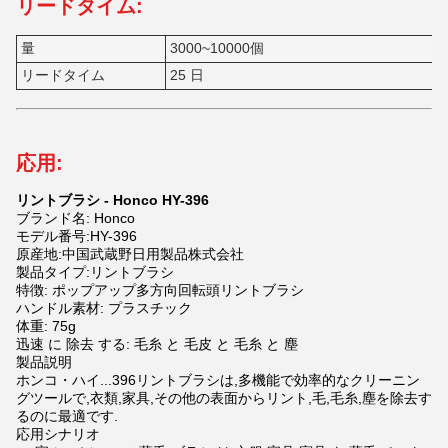
リードタイム:
量
3000~10000個
リードタイム
25 日
応用:
リントブラシ - Honco HY-396
ブランド名: Honco
モデル番号:HY-
396
原産地:中国武蔵野日用製品株式会社
製品タイプ:リントブラシ
特徴: ポップアップ多方向回転頭リントブラシ
ハンドル素材: プラスチック
体重: 75g
迅速 に 除去 する: 毛糸 と 毛皮 と 毛糸 と 塵
製品説明
ホンコ・ハイ...
396
リントブラシは,多機能で効率的なクリーニン
グツールで,衣類,家具,その他の表面からリント,毛,毛糸,塵を除去す
るのに最適です.
応用シナリオ