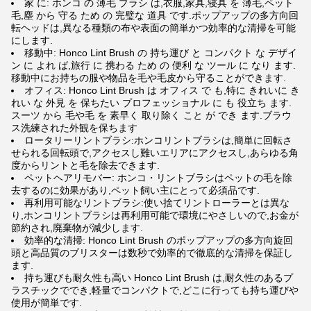
家 に: ホンコ の 薄毛 ブラシ は,衣服,家具,寝具 を 薄毛,ペット
毛,塵 から 守る ため の 完璧な 道具 です.ポップアップの多方向回
転ヘッドは,異なる種類の布や表面の簡単かつ効率的な清掃を可能
にします.
移動中: Honco Lint Brush の 持ち運び と コンパクト な デザイ
ン に よれ ば,旅行 に 携わる ため の 便利 な ツール に なり ます.
移動中にお持ちの服や物品を毛や毛皮から守ることができます.
オフィス: Honco Lint Brush は オフィス で も,特に きれいに き
れい な 外見 を 保ちたい プロフェッショナル に も 役立ち ます.
スーツ から 毛や毛 を 素早く 取り除く こと が でき ます.ブラウ
ス洗練された外観を保ちます
ロータリーリントブラシ:ホンコリントブラシは,簡単に回転さ
せられる回転頭で,アクセスし難いエリアにアクセスし,あらゆる角
度からリントと毛を除去できます.
ペットヘアリモバー: ホンコ・リントブラシはペットの毛を除
去するのに効果があり,ペット飼い主にとって必須品です.
再利用可能なリントブラシ:使い捨てリントローラーとは異な
り,ホンコリントブラシは再利用可能で環境にやさしいので,お金が
節約され,廃棄物が減少します.
効率的な清掃: Honco Lint Brush のポップアップの多方向旋回
頭と高品質のブリスターは数秒で効率的で徹底的な清掃を保証し
ます.
持ち運びも耐久性も高い Honco Lint Brush は,耐久性のあるプ
ラスチックででき,軽量でコンパクトで,どこに行っても持ち運びや
使用が簡単です.