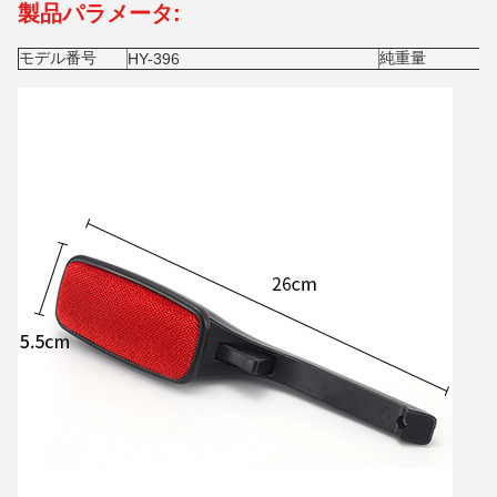
製品パラメータ:
モデル番号
純重量
HY-396
7