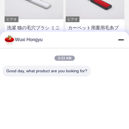
ビデオ
ビデオ
洗濯 猫の毛穴ブラシ ミニ
カーペット用重用毛糸ブ
プラスチック 折りたたみ
ラシ 折りたたむ金属430
Wuxi Hongyu
旅行財布 ポケット ペット
ステンレス 持ち運び可能
ヘア リモバー 布 折りたた
な再利用可能な除塵クリ
さ
最もよい価格を得なさ
最もよい価格を得なさ
み 乾燥 小
ーナー
3:33 AM
い
い
Good day, what product are you looking for?
Wuxi Hongyu Daily-use Products Co., Ltd.
hongyu@chinahonco.com
86-510-85050421