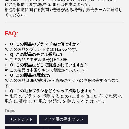
ビスを提供します,海,空気,または列車によって.
梱包や輸送に関する質問や懸念がある場合は 販売チームに連絡し
てください.
FAQ:
Q: この商品のブランド名は何ですか?
A: この製品のブランド名は Honco です.
Q: この製品のモデル番号は?
A: この製品のモデル番号はHY-
396
.
Q: この製品はどこで製造されていますか?
A: この製品は中国ウキシで製造されています.
Q: この製品の用途は?
A: この製品は,服や家具から毛糸やペットの毛を除去するもので
す.
Q: この毛糸ブラシをどうやって掃除しますか?
A: 毛穴 の ブラシ を 掃除 する ため に,指 や 湿った 布 で 毛穴 の
毛穴 に 蓄積 し た 毛穴 や 汚れ を 除去 する だけ です.
Tags:
リントミット
ソファ用の毛糸ブラシ