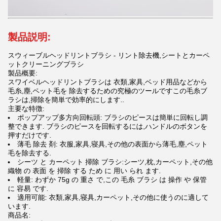
製品説明:
スウィーブルヘッドリントブラシ - リント除去機,シートとカーペ
ットクリーニングブラシ
製品概要:
スワイベルヘッドリントブラシは 衣類,家具,ベッド用品などから
毛糸,塵,ペット毛を 除去するための究極のツールですこの毛糸ブ
ラシは,掃除を簡単で効率的にします..
主要な特徴:
ポップアップ多方向回転頭: ブラシのピースは簡単に回転し調
整できます. ブラシのピースを回転するには,ハンドルのボタンを
押すだけです.
薄毛 除去 剤: 衣服,家具,寝具,その他の表面から薄毛,塵,ペット
毛を除去する.
シーツ と カーペット 掃除 ブラシ:シーツ,枕,カーペット,その他
織物 の 表面 を 掃除 する ため に 用い られ ます.
軽量: わずか 75g の 重さ で,この 毛糸 ブラシ は 操作 や 保管
に 容易 です.
適用可能: 衣類,家具,寝具,カーペット,その他に使うのに適して
います.
商品名: