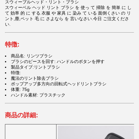
スウィーブルヘッド・リント・ブラシ
スウィーベル ヘッド リント ブラシ を 使っ て 掃除 を 簡単 に し
て 効率 的 に する.衣服 や 家具 に 染み て いる 面倒くさい の リ
ント,塵,ペット 毛 に さよなら を 言いなさい.今日 ご注文くださ
い.
特徴:
商品名: リンツブラシ
ブラシのピースを回す: ハンドルのボタンを押す
製品タイプ:リントブラシ
特徴:
魔法のリント除去ブラシ
ポップアップ多方向の回転式ヘッドリントブラシ
体重: 75g
ハンドル素材: プラスチック
商品の詳細: