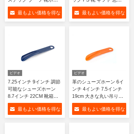
ン 2 IN 1 高齢者 ハンド
者 靴ヘルパー
最もよい価格を得な
最もよい価格を得な
ル シューズ リファッタ
ー
さい
さい
ビデオ
ビデオ
7.25インチ 9インチ 調節
革のシューズホーン 6イ
可能なシューズホーン
ンチ 4インチ 7.5インチ
8.7インチ 22CM 靴箱に
19cm 大きな丸い吊り穴
入れて ライトキットアク
棚販売
最もよい価格を得な
最もよい価格を得な
セサリー
さい
さい