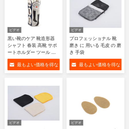
ビデオ
ビデオ
黒い靴のケア 靴造形器
プロフェッショナル 靴
シャフト 春装 高靴 サポ
磨き に 用いる 毛皮 の 磨
ートホルダー ツール 膝
き 手袋
高靴 木 挿入 ストレッチ
最もよい価格を得な
最もよい価格を得な
ャー
さい
さい
ビデオ
ビデオ