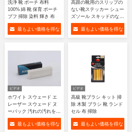
洗浄 靴 ポーチ 布料
高跟の靴用のスリップの
100% 綿 靴 保育 ポーチ
ない靴ステッカー シュー
ブフ 掃除 染料 輝き 布
ズソール スキッドのない
自己粘着ゴムパッド 底部
最もよい価格を得な
最もよい価格を得な
ノイズ削減ステッカー
さい
さい
ビデオ
ビデオ
ホワイト スウェード エ
高級 靴ブラシ キット 掃
レーザー スウェード ヌ
除 木製 ブラシ 靴 ランド
ーバック 汚れの汚れを除
セル 布 掃除
去する 洗濯なし 靴,ブー
最もよい価格を得な
最もよい価格を得な
ツ ジャケット OEM に使