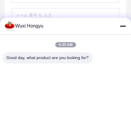
Wuxi Hongyu
送信する
6:35 AM
Good day, what product are you looking for?
Wuxi Hongyu Daily-use Products Co., Ltd.
hongyu@chinahonco.com
86-510-85050421