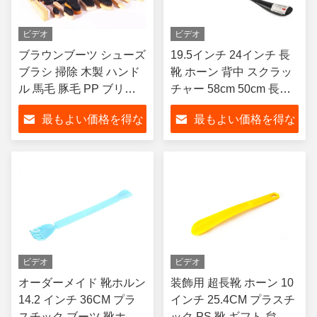
ビデオ
ビデオ
ブラウンブーツ シューズ
19.5インチ 24インチ 長
ブラシ 掃除 木製 ハンド
靴 ホーン 背中 スクラッ
ル 馬毛 豚毛 PP ブリス
チャー 58cm 50cm 長柄
トル 磨き ブラシ サイズ
靴 ヘルパー 妊活 生活支
最もよい価格を得な
最もよい価格を得な
ブリストル 長さ
援
さい
さい
ビデオ
ビデオ
オーダーメイド 靴ホルン
装飾用 超長靴 ホーン 10
14.2 インチ 36CM プラ
インチ 25.4CM プラスチ
スチック ブーツ 靴ホル
ック PS 靴 ギフト 怠け