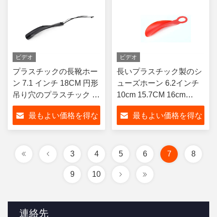
ビデオ
ビデオ
プラスチックの長靴ホー
長いプラスチック製のシ
ン 7.1 インチ 18CM 円形
ューズホーン 6.2インチ
吊り穴のプラスチック 透
10cm 15.7CM 16cm
明
60cm シューズショップ
最もよい価格を得な
最もよい価格を得な
ギフト ワンカラー印刷
さい
さい
3
4
5
6
7
8
9
10
連絡先