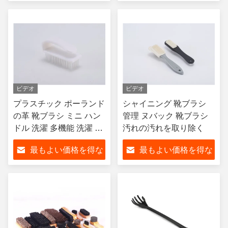
用するのに適しています
さい
さい
ビデオ
ビデオ
プラスチック ポーランド
シャイニング 靴ブラシ
の革 靴ブラシ ミニ ハン
管理 ヌバック 靴ブラシ
ドル 洗濯 多機能 洗濯 靴
汚れの汚れを取り除く
シャイン キット
最もよい価格を得な
最もよい価格を得な
さい
さい